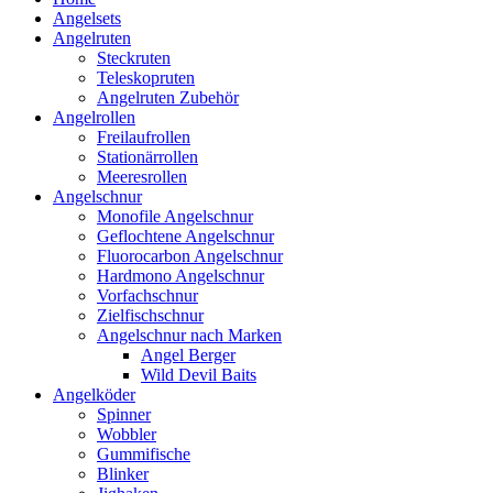
Angelsets
Angelruten
Steckruten
Teleskopruten
Angelruten Zubehör
Angelrollen
Freilaufrollen
Stationärrollen
Meeresrollen
Angelschnur
Monofile Angelschnur
Geflochtene Angelschnur
Fluorocarbon Angelschnur
Hardmono Angelschnur
Vorfachschnur
Zielfischschnur
Angelschnur nach Marken
Angel Berger
Wild Devil Baits
Angelköder
Spinner
Wobbler
Gummifische
Blinker