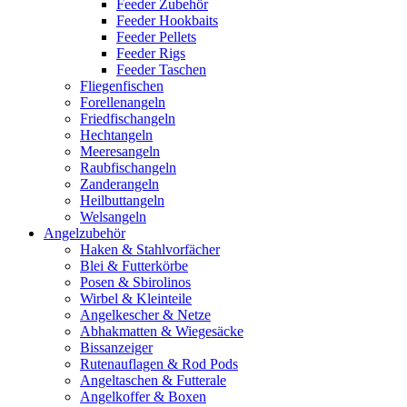
Feeder Zubehör
Feeder Hookbaits
Feeder Pellets
Feeder Rigs
Feeder Taschen
Fliegenfischen
Forellenangeln
Friedfischangeln
Hechtangeln
Meeresangeln
Raubfischangeln
Zanderangeln
Heilbuttangeln
Welsangeln
Angelzubehör
Haken & Stahlvorfächer
Blei & Futterkörbe
Posen & Sbirolinos
Wirbel & Kleinteile
Angelkescher & Netze
Abhakmatten & Wiegesäcke
Bissanzeiger
Rutenauflagen & Rod Pods
Angeltaschen & Futterale
Angelkoffer & Boxen