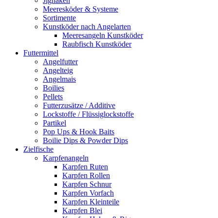
Jighaken
Meeresköder & Systeme
Sortimente
Kunstköder nach Angelarten
Meeresangeln Kunstköder
Raubfisch Kunstköder
Futtermittel
Angelfutter
Angelteig
Angelmais
Boilies
Pellets
Futterzusätze / Additive
Lockstoffe / Flüssiglockstoffe
Partikel
Pop Ups & Hook Baits
Boilie Dips & Powder Dips
Zielfische
Karpfenangeln
Karpfen Ruten
Karpfen Rollen
Karpfen Schnur
Karpfen Vorfach
Karpfen Kleinteile
Karpfen Blei