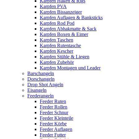
Karpfen Haken & Rigs
Karpfen PVA
Karpfen Bissanzeiger
Karpfen Auflagen & Banksticks
Karpfen Rod Pod
Karpfen Abhakmatte & Sack
Karpfen Boxen & Eimer
Karpfen Taschen
Karpfen Rutentasche
Karpfen Kescher
Karpfen Stühle & Liegen
Karpfen Zubehör
Karpfen Montagen und Leader
Barschangeln
Dorschangeln
Drop Shot Angeln
Eisangeln
Feederangeln
Feeder Ruten
Feeder Rollen
Feeder Schnur
Feeder Kleinteile
Feeder Körbe
Feeder Auflagen
Feeder Futter